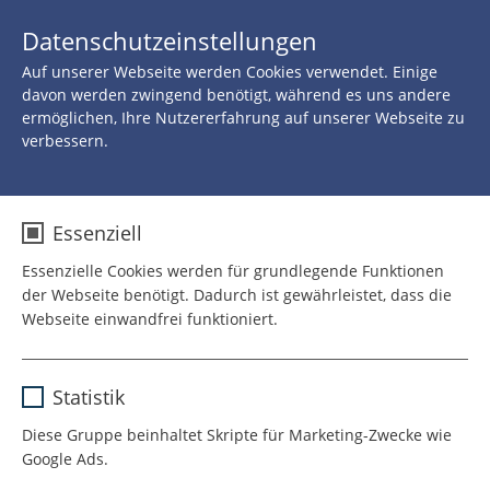
JETZT 
Datenschutzeinstellungen
SPENDEN
Auf unserer Webseite werden Cookies verwendet. Einige
davon werden zwingend benötigt, während es uns andere
ermöglichen, Ihre Nutzererfahrung auf unserer Webseite zu
verbessern.
Essenziell
Essenzielle Cookies werden für grundlegende Funktionen
der Webseite benötigt. Dadurch ist gewährleistet, dass die
Webseite einwandfrei funktioniert.
Name
cookie_optin
Statistik
Anbieter
TYPO3
Diese Gruppe beinhaltet Skripte für Marketing-Zwecke wie
Google Ads.
Laufzeit
1 Jahr