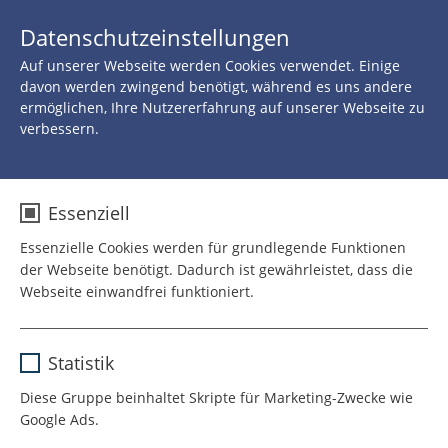
JETZT 
Datenschutzeinstellungen
SPENDEN
Auf unserer Webseite werden Cookies verwendet. Einige
davon werden zwingend benötigt, während es uns andere
ermöglichen, Ihre Nutzererfahrung auf unserer Webseite zu
verbessern.
Essenziell
Essenzielle Cookies werden für grundlegende Funktionen
der Webseite benötigt. Dadurch ist gewährleistet, dass die
Webseite einwandfrei funktioniert.
Name
cookie_optin
Für Lachen laufen!
Statistik
Anbieter
TYPO3
Diese Gruppe beinhaltet Skripte für Marketing-Zwecke wie
Unterstütze die Spendenaktionen unserer
Google Ads.
engagierten ROTE NASEN Läufer:innen
Laufzeit
1 Jahr