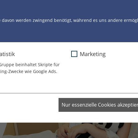
STORYS
UNSERE ARBEIT
UNSERE CLOWNS
U
e davon werden zwingend benötigt, während es uns andere ermögli
atistik
Marketing
Gruppe beinhaltet Skripte für
ing-Zwecke wie Google Ads.
Nur essenzielle Cookies akzeptie