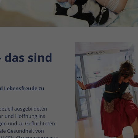
 das sind
d Lebensfreude zu
peziell ausgebildeten
r und Hoffnung ins
gen und zu Geflüchteten
ale Gesundheit von