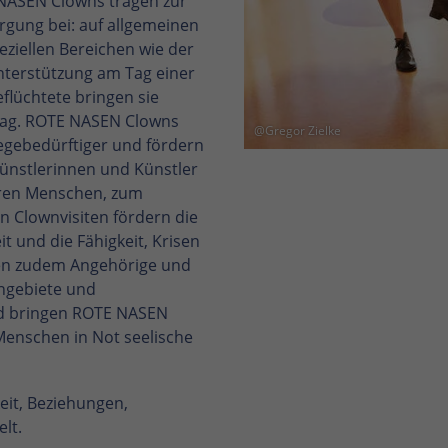
NASEN Clowns tragen zur
gung bei: auf allgemeinen
eziellen Bereichen wie der
Unterstützung am Tag einer
eflüchtete bringen sie
lltag. ROTE NASEN Clowns
@Gregor Zielke
legebedürftiger und fördern
Künstlerinnen und Künstler
teren Menschen, zum
 Clownvisiten fördern die
und die Fähigkeit, Krisen
zen zudem Angehörige und
engebiete und
nd bringen ROTE NASEN
Menschen in Not seelische
it, Beziehungen,
lt.