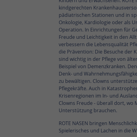
Kindern und Erwachsenen. ROTE 
kindgerechten Krankenhausversor
pädiatrischen Stationen und in sp
Onkologie, Kardiologie oder als 
Operation. In Einrichtungen für G
Freude und Leichtigkeit in den A
verbessern die Lebensqualität Pf
die Prävention: Die Besuche der 
sind wichtig in der Pflege von äl
Beispiel von Demenzkranken. Denn
Denk- und Wahrnehmungsfähigkeit 
zu bewältigen. Clowns unterstüt
Pflegekräfte. Auch in Katastroph
Krisenregionen im In- und Ausla
Clowns Freude - überall dort, wo 
Unterstützung brauchen.
ROTE NASEN bringen Menschlichke
Spielerisches und Lachen in die We