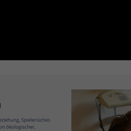
n
eziehung, Spielerisches
von ökologischer,