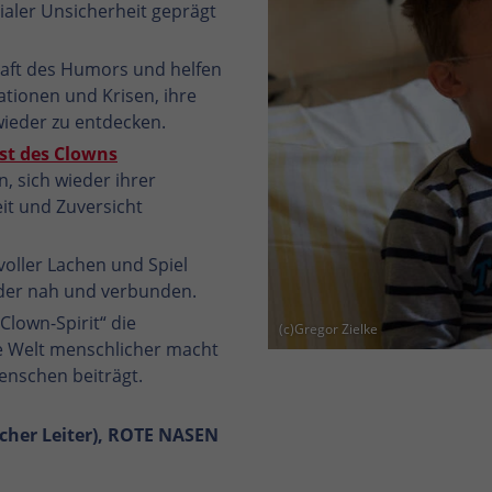
aler Unsicherheit geprägt
raft des Humors und helfen
tionen und Krisen, ihre
ieder zu entdecken.
st des Clowns
, sich wieder ihrer
it und Zuversicht
voller Lachen und Spiel
der nah und verbunden.
Clown-Spirit“ die
(c)Gregor Zielke
e Welt menschlicher macht
nschen beiträgt.
scher Leiter), ROTE NASEN