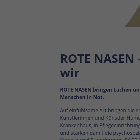
Dieses Cookie wird verwendet,
um Ihre Cookie-Einstellungen
Zweck
für diese Website zu
speichern.
Name
SgCookieOptin.lastPreferences
ROTE NASEN -
Anbieter
TYPO3
wir
Laufzeit
1 Jahr
Dieser Wert speichert Ihre
Consent-Einstellungen. Unter
ROTE NASEN bringen Lachen un
anderem eine zufällig
Menschen in Not.
generierte ID, für die
Zweck
historische Speicherung Ihrer
Auf einfühlsame Art bringen die s
vorgenommen Einstellungen,
Künstlerinnen und Künstler Humo
falls der Webseiten-Betreiber
Krankenhaus, in Pflegeeinrichtun
dies eingestellt hat.
und stärken damit die psychosozi