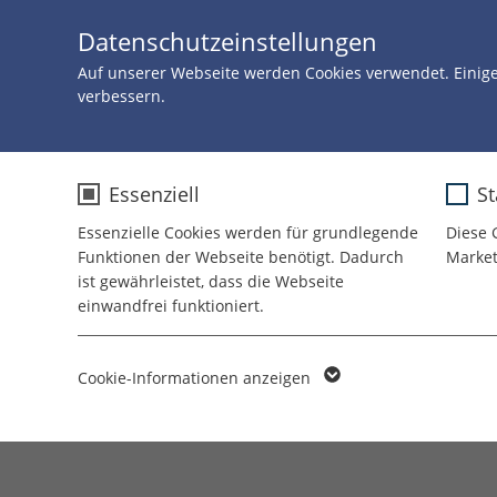
Datenschutzeinstellungen
Auf unserer Webseite werden Cookies verwendet. Einig
verbessern.
Essenziell
St
Essenzielle Cookies werden für grundlegende
Diese 
Funktionen der Webseite benötigt. Dadurch
Market
ist gewährleistet, dass die Webseite
einwandfrei funktioniert.
Mission & Vision
Name
cookie_optin
Cookie-Informationen anzeigen
Anbieter
TYPO3
Laufzeit
1 Jahr