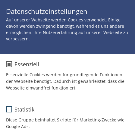
JETZT 
Datenschutzeinstellungen
SPENDEN
Auf unserer Webseite werden Cookies verwendet. Einige
davon werden zwingend benötigt, während es uns andere
ermöglichen, Ihre Nutzererfahrung auf unserer Webseite zu
verbessern.
Essenziell
Essenzielle Cookies werden für grundlegende Funktionen
der Webseite benötigt. Dadurch ist gewährleistet, dass die
Webseite einwandfrei funktioniert.
Name
cookie_optin
Statistik
Anbieter
TYPO3
Diese Gruppe beinhaltet Skripte für Marketing-Zwecke wie
Google Ads.
Laufzeit
1 Jahr