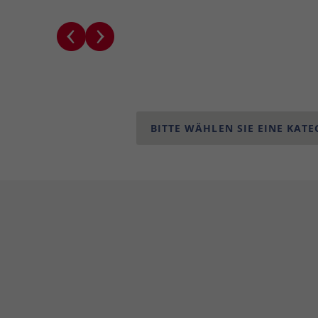
Dieses Cookie wird verwendet,
um Ihre Cookie-Einstellungen
Zweck
für diese Website zu
speichern.
Name
SgCookieOptin.lastPreferences
Anbieter
TYPO3
BITTE WÄHLEN SIE EINE KATE
Laufzeit
1 Jahr
Dieser Wert speichert Ihre
Consent-Einstellungen. Unter
anderem eine zufällig
generierte ID, für die
Zweck
historische Speicherung Ihrer
vorgenommen Einstellungen,
falls der Webseiten-Betreiber
dies eingestellt hat.