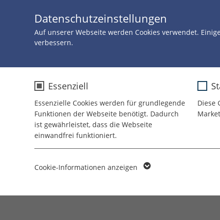
Datenschutzeinstellungen
Auf unserer Webseite werden Cookies verwendet. Einig
verbessern.
DIREKT AUS DER
CLOWNVISITE!
Storys
Essenziell
St
Essenzielle Cookies werden für grundlegende
Diese 
Funktionen der Webseite benötigt. Dadurch
Market
ist gewährleistet, dass die Webseite
Der Junge, der nicht gucken
einwandfrei funktioniert.
wollte
Name
cookie_optin
Brischitt und Silver machen Party im Felix
Cookie-Informationen anzeigen
Zimmer und dann passiert ein Wunder.
Anbieter
TYPO3
Laufzeit
1 Jahr