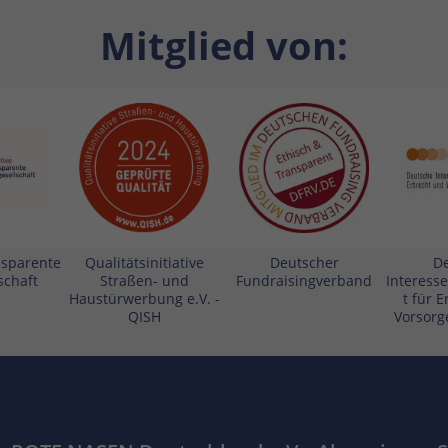
Mitglied von:
ansparente
Qualitätsinitiative
Deutscher
D
schaft
Straßen- und
Fundraisingverband
Interess
Haustürwerbung e.V. -
t für 
QISH
Vorsorge