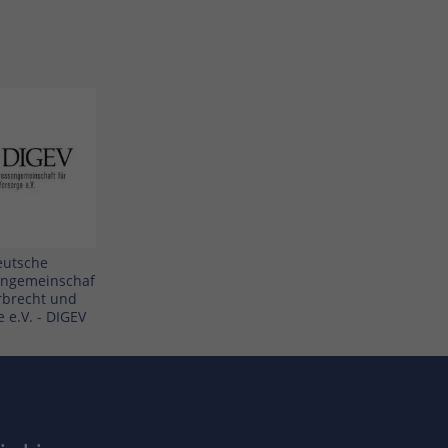
eutsche
engemeinschaf
Erbrecht und
 e.V. - DIGEV