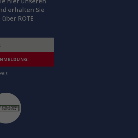
ie hier unseren
nd erhalten Sie
s über ROTE
ANMELDUNG!
weis