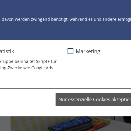
STORYS
UNSERE ARBEIT
UNSERE CLOWNS
U
e davon werden zwingend benötigt, während es uns andere ermögli
atistik
Marketing
Gruppe beinhaltet Skripte für
ing-Zwecke wie Google Ads.
Nur essenzielle Cookies akzeptie