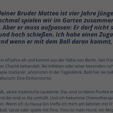
einer Bruder Matteo ist vier Jahre jünge
nchmal spielen wir im Garten zusamme
. Aber er muss aufpassen: Er darf nicht 
 und hoch schießen. Ich habe einen Zug
nd wenn er mit dem Ball daran kommt, 
ast elf Jahre alt und kommt aus der Nähe von Berlin. Seit Fr
 der Charité behandelt. Bei Infekten oder einer besonders s
ie stationär, ansonsten in der Tagesklinik. Bald hat sie Ge
 Wunsch: Eine Einhorntorte.
ML, akute myeloische Leukämie. Das sind so kleine Punkte im
nd die sind so lila umhüllt. Und ich bekomme Chemotherapi
n. Wenn ich zu Hause bin treffe ich mich am liebsten mit F
all, tanze oder spiele mit Pino. Pino ist mein Hund, ein Mop