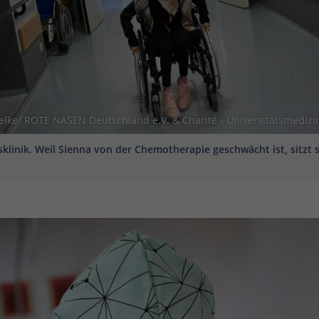
ielke/ ROTE NASEN Deutschland e.V. & Charité - Universitätsmedizin
sklinik. Weil Sienna von der Chemotherapie geschwächt ist, sitzt s