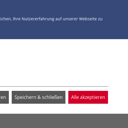
NTERSTÜTZEN
ÜBER UNS
JETZT SPENDEN
chen, Ihre Nutzererfahrung auf unserer Webseite zu
ren
Speichern & schließen
Alle akzeptieren