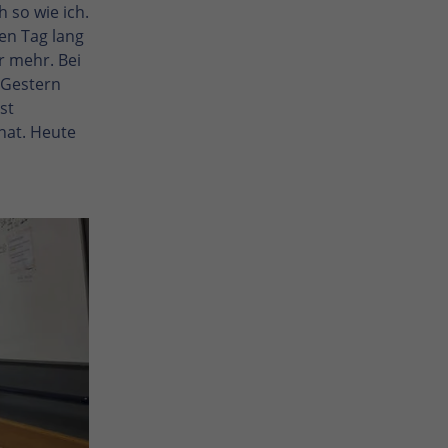
 so wie ich.
en Tag lang
r mehr. Bei
 Gestern
st
nat. Heute
Enlarge photo
Enlarge photo