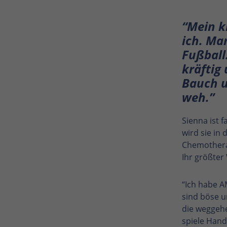
Dieses Cookie wird verwendet,
um Ihre Cookie-Einstellungen
Zweck
“Mein kl
für diese Website zu
speichern.
ich. Ma
Fußball
kräftig
Name
SgCookieOptin.lastPreferences
Bauch u
Anbieter
TYPO3
weh.”
Laufzeit
1 Jahr
Sienna ist f
Dieser Wert speichert Ihre
wird sie in
Consent-Einstellungen. Unter
Chemotherap
anderem eine zufällig
Ihr größter
generierte ID, für die
Zweck
historische Speicherung Ihrer
“Ich habe A
vorgenommen Einstellungen,
sind böse u
falls der Webseiten-Betreiber
die weggehe
dies eingestellt hat.
spiele Handb