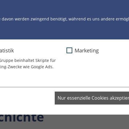
STORYS
UNSERE ARBEIT
UNSERE CLOWNS
U
e davon werden zwingend benötigt, während es uns andere ermögli
2020
atistik
Marketing
Gruppe beinhaltet Skripte für
lleicht bin ich an
ing-Zwecke wie Google Ads.
nem Geburtstag im
nkenhaus” - Siennas
Nur essenzielle Cookies akzeptie
chichte