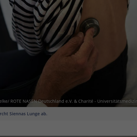
ielke/ ROTE NASEN Deutschland e.V. & Charité - Universitätsmedizin
rcht Siennas Lunge ab.