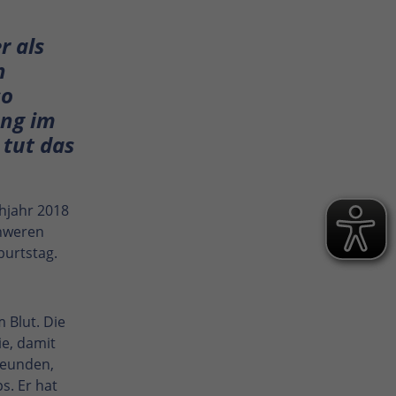
r als
n
so
ang im
tut das
ühjahr 2018
chweren
burtstag.
 Blut. Die
e, damit
reunden,
s. Er hat