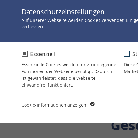
Datenschutzeinstellungen
Auf unserer Webseite werden Cookies verwendet. Einig
verbessern.
Zurück
07.FEBRUAR 
Essenziell
St
Essenzielle Cookies werden für grundlegende
Diese 
“Vie
Funktionen der Webseite benötigt. Dadurch
Market
ist gewährleistet, dass die Webseite
einwandfrei funktioniert.
mei
Name
cookie_optin
Kra
Cookie-Informationen anzeigen
Anbieter
TYPO3
Ges
Laufzeit
1 Jahr