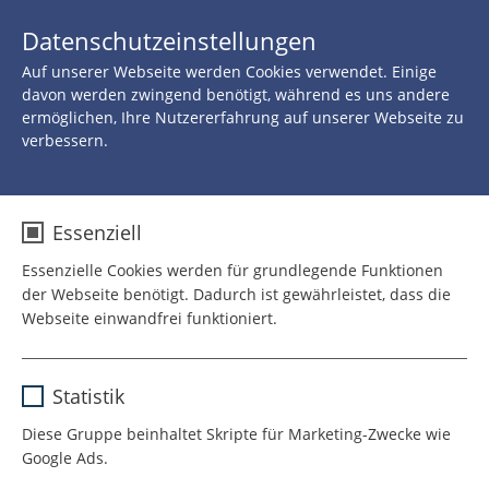
JETZT 
Datenschutzeinstellungen
SPENDEN
Auf unserer Webseite werden Cookies verwendet. Einige
Zurück zu allen Neuigkeiten
davon werden zwingend benötigt, während es uns andere
ermöglichen, Ihre Nutzererfahrung auf unserer Webseite zu
verbessern.
30.MAI 2026
Bücherbasar in Potsdam:
Essenziell
ein inspirierender
Essenzielle Cookies werden für grundlegende Funktionen
der Webseite benötigt. Dadurch ist gewährleistet, dass die
Einsatz!
Webseite einwandfrei funktioniert.
Name
cookie_optin
Statistik
Anbieter
TYPO3
Die engagierten Damen organisierten am 30. Mai
Diese Gruppe beinhaltet Skripte für Marketing-Zwecke wie
ihren inzwischen zweimal jährlich stattfindenden
Google Ads.
Laufzeit
1 Jahr
Bücherbasar, um Spenden für das ROTE NASEN