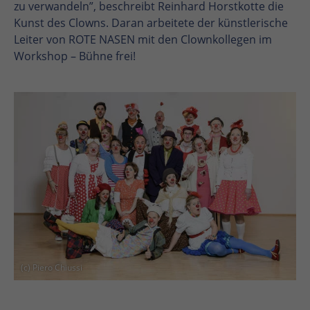
zu verwandeln”, beschreibt Reinhard Horstkotte die
Kunst des Clowns. Daran arbeitete der künstlerische
Leiter von ROTE NASEN mit den Clownkollegen im
Workshop – Bühne frei!
En
En
(c) Piero Chiussi