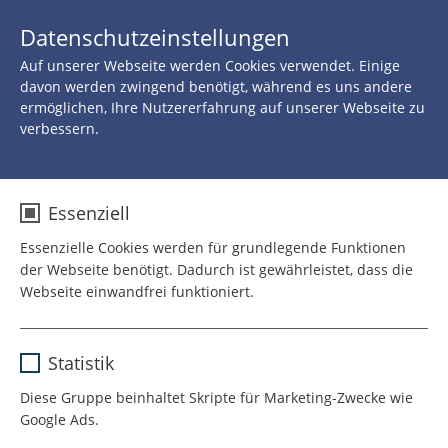
JETZT 
Datenschutzeinstellungen
SPENDEN
Auf unserer Webseite werden Cookies verwendet. Einige
Zurück zu allen Neuigkeiten
davon werden zwingend benötigt, während es uns andere
ermöglichen, Ihre Nutzererfahrung auf unserer Webseite zu
verbessern.
25.MÄRZ 2019
Bühne frei für ROTE
Essenziell
NASEN Partner-Clowns
Essenzielle Cookies werden für grundlegende Funktionen
der Webseite benötigt. Dadurch ist gewährleistet, dass die
Webseite einwandfrei funktioniert.
Geballte Clownkraft in Berlin
Name
cookie_optin
Statistik
Im März kamen 19 ROTE NASEN
Anbieter
TYPO3
Diese Gruppe beinhaltet Skripte für Marketing-Zwecke wie
Partnerclowns aus ganz
Google Ads.
Laufzeit
1 Jahr
Deutschland zusammen, um sich