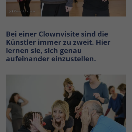
(c) Piero Chiussi
Bei einer Clownvisite sind die
Künstler immer zu zweit. Hier
lernen sie, sich genau
aufeinander einzustellen.
En
En