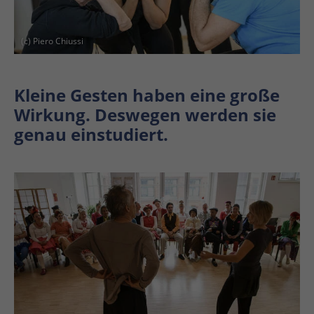
(c) Piero Chiussi
Kleine Gesten haben eine große
Wirkung. Deswegen werden sie
genau einstudiert.
En
En