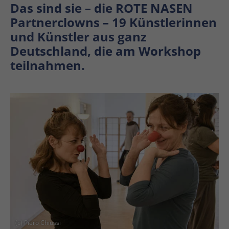
Das sind sie – die ROTE NASEN
Partnerclowns – 19 Künstlerinnen
und Künstler aus ganz
Deutschland, die am Workshop
teilnahmen.
En
En
(c) Piero Chiussi