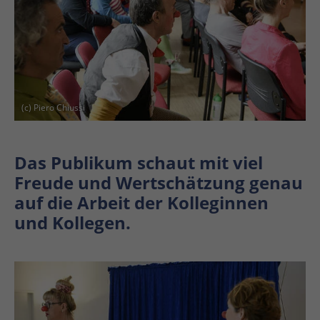
(c) Piero Chiussi
Das Publikum schaut mit viel
Freude und Wertschätzung genau
auf die Arbeit der Kolleginnen
und Kollegen.
En
En