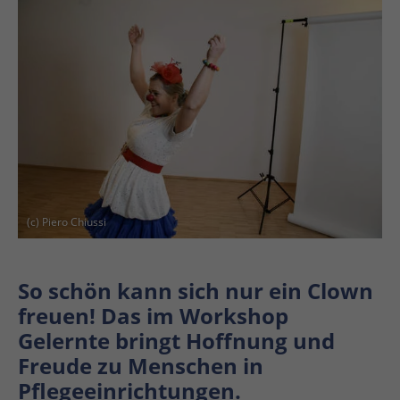
En
En
(c) Piero Chiussi
So schön kann sich nur ein Clown
freuen! Das im Workshop
Gelernte bringt Hoffnung und
Freude zu Menschen in
Pflegeeinrichtungen.