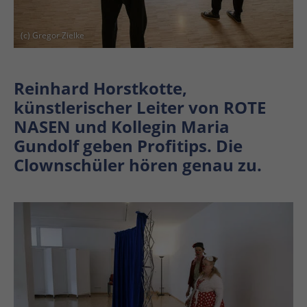
(c) Gregor Zielke
Reinhard Horstkotte,
künstlerischer Leiter von ROTE
NASEN und Kollegin Maria
Gundolf geben Profitips. Die
Clownschüler hören genau zu.
En
En