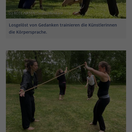
(c) ROTE NASEN Deutschland e.V.
Losgelöst von Gedanken trainieren die Künstlerinnen
die Körpersprache.
En
En