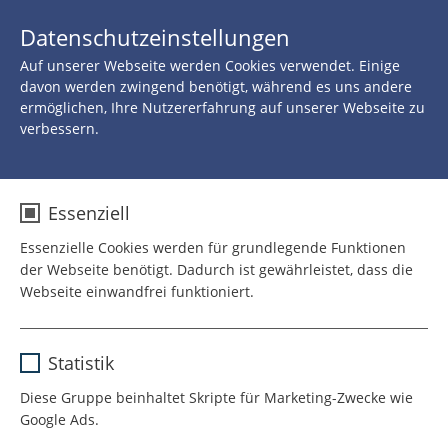
JETZT 
Datenschutzeinstellungen
SPENDEN
Auf unserer Webseite werden Cookies verwendet. Einige
Zurück zu allen Neuigkeiten
davon werden zwingend benötigt, während es uns andere
ermöglichen, Ihre Nutzererfahrung auf unserer Webseite zu
verbessern.
19.JULI 2021
ROTE NASEN trainieren
Essenziell
im nationalen Workshop
Essenzielle Cookies werden für grundlegende Funktionen
der Webseite benötigt. Dadurch ist gewährleistet, dass die
Webseite einwandfrei funktioniert.
Clownerie muss geübt
Name
cookie_optin
werden!
Statistik
Anbieter
TYPO3
Diese Gruppe beinhaltet Skripte für Marketing-Zwecke wie
ROTE NASEN bilden sich fort, auch
Google Ads.
Laufzeit
1 Jahr