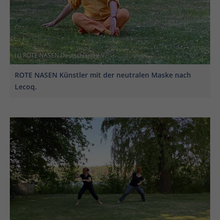
(c) ROTE NASEN Deutschland e.V.
ROTE NASEN Künstler mit der neutralen Maske nach
Lecoq.
En
En