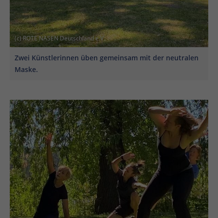
(c) ROTE NASEN Deutschland e.V.
Zwei Künstlerinnen üben gemeinsam mit der neutralen
Maske.
En
En