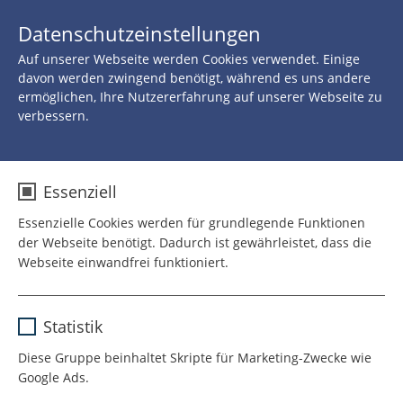
JETZT 
Datenschutzeinstellungen
SPENDEN
Auf unserer Webseite werden Cookies verwendet. Einige
Zurück zu allen Neuigkeiten
davon werden zwingend benötigt, während es uns andere
ermöglichen, Ihre Nutzererfahrung auf unserer Webseite zu
verbessern.
11.OKTOBER 2021
"Ein Neustart ist
Essenziell
möglich"
Essenzielle Cookies werden für grundlegende Funktionen
der Webseite benötigt. Dadurch ist gewährleistet, dass die
Webseite einwandfrei funktioniert.
Interview: Zehn Jahre ROTE
Name
cookie_optin
NASEN Therapievisiten
Statistik
Anbieter
TYPO3
Diese Gruppe beinhaltet Skripte für Marketing-Zwecke wie
Björn Tharun ist Chefarzt der
Google Ads.
Laufzeit
1 Jahr