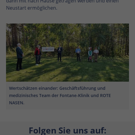
dann mit nach Hause getragen werden und einen
Neustart ermöglichen.
En
En
Wertschätzen einander: Geschäftsführung und
medizinisches Team der Fontane-Klinik und ROTE
NASEN.
Folgen Sie uns auf: