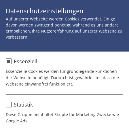
JETZT 
Datenschutzeinstellungen
SPENDEN
Auf unserer Webseite werden Cookies verwendet. Einige
Zurück zu allen Neuigkeiten
davon werden zwingend benötigt, während es uns andere
ermöglichen, Ihre Nutzererfahrung auf unserer Webseite zu
verbessern.
20.OKTOBER 2016
“Eine Maske aufzusetzen
Essenziell
bedeutet, Verantwortung
Essenzielle Cookies werden für grundlegende Funktionen
der Webseite benötigt. Dadurch ist gewährleistet, dass die
zu tragen”
Webseite einwandfrei funktioniert.
Name
cookie_optin
Clown als Sinnbild des
Statistik
Anbieter
TYPO3
Menschlichen
Diese Gruppe beinhaltet Skripte für Marketing-Zwecke wie
Google Ads.
Laufzeit
1 Jahr