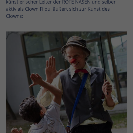
künstlerischer Leiter der ROTE NASEN und selber
aktiv als Clown Filou, äußert sich zur Kunst des
Clowns:
En
En