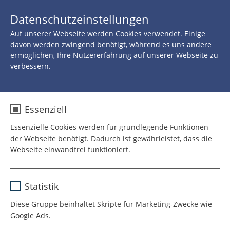
JETZT 
Datenschutzeinstellungen
SPENDEN
Auf unserer Webseite werden Cookies verwendet. Einige
Zurück zu allen Neuigkeiten
davon werden zwingend benötigt, während es uns andere
ermöglichen, Ihre Nutzererfahrung auf unserer Webseite zu
verbessern.
08.FEBRUAR 2021
Emotionaler Trost trotz
Essenziell
Abstand
Essenzielle Cookies werden für grundlegende Funktionen
der Webseite benötigt. Dadurch ist gewährleistet, dass die
Webseite einwandfrei funktioniert.
Unbeschwerte Momente für
Name
cookie_optin
schwerstkranke Kinder
Statistik
Anbieter
TYPO3
Diese Gruppe beinhaltet Skripte für Marketing-Zwecke wie
Am 10. Februar ist Tag der
Google Ads.
Laufzeit
1 Jahr