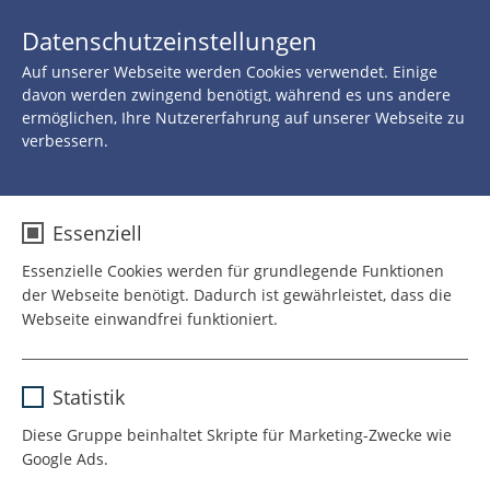
JETZT 
Datenschutzeinstellungen
SPENDEN
Auf unserer Webseite werden Cookies verwendet. Einige
Zurück zu allen Neuigkeiten
davon werden zwingend benötigt, während es uns andere
ermöglichen, Ihre Nutzererfahrung auf unserer Webseite zu
verbessern.
24.JANUAR 2022
ROTE NASEN Clowns
Essenziell
trainieren auch in
Essenzielle Cookies werden für grundlegende Funktionen
der Webseite benötigt. Dadurch ist gewährleistet, dass die
Pandemiezeiten
Webseite einwandfrei funktioniert.
Name
cookie_optin
Statistik
Anbieter
TYPO3
Diese Gruppe beinhaltet Skripte für Marketing-Zwecke wie
Google Ads.
Laufzeit
1 Jahr