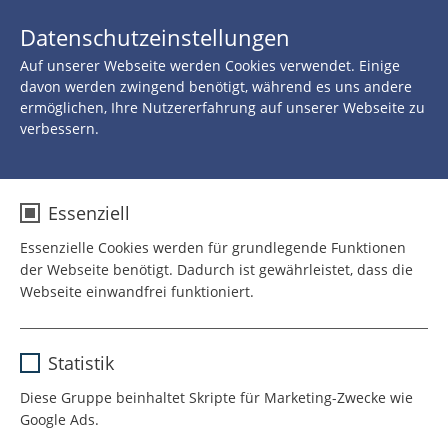
JETZT 
Datenschutzeinstellungen
SPENDEN
Auf unserer Webseite werden Cookies verwendet. Einige
Zurück zu allen Neuigkeiten
davon werden zwingend benötigt, während es uns andere
ermöglichen, Ihre Nutzererfahrung auf unserer Webseite zu
verbessern.
08.JUNI 2018
Spenden gegen OP-Angst
Essenziell
Essenzielle Cookies werden für grundlegende Funktionen
der Webseite benötigt. Dadurch ist gewährleistet, dass die
Webseite einwandfrei funktioniert.
Name
cookie_optin
Statistik
Anbieter
TYPO3
Diese Gruppe beinhaltet Skripte für Marketing-Zwecke wie
Google Ads.
Laufzeit
1 Jahr