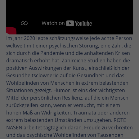
Im Jahr 2020 lebte schätzungsweise jede achte Person
weltweit mit einer psychischen Störung, eine Zahl, die
sich durch die Pandemie und die anhaltenden Krisen
dramatisch erhöht hat. Zahlreiche Studien haben die
positiven Auswirkungen der Kunst, einschließlich der
Gesundheitsclownerie auf die Gesundheit und das
Wohlbefinden von Menschen in extrem belastenden
Situationen gezeigt. Humor ist eins der wichtigsten
Mittel der persönlichen Resilienz, auf die ein Mensch
zurückgreifen kann, wenn er versucht, mit einem
hohen Maß an Widrigkeiten, Traumata oder anderen
extrem belastenden Umständen umzugehen. ROTE
NASEN arbeitet tagtäglich daran, Freude zu verbreiten
und das psychische Wohlbefinden von Tausenden