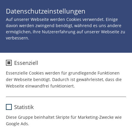
JETZT 
Datenschutzeinstellungen
SPENDEN
Auf unserer Webseite werden Cookies verwendet. Einige
Zurück zu allen Neuigkeiten
davon werden zwingend benötigt, während es uns andere
ermöglichen, Ihre Nutzererfahrung auf unserer Webseite zu
verbessern.
10.OKTOBER 2022
Leiter für "Kunst und
Essenziell
Gesundheit" der WHO
Essenzielle Cookies werden für grundlegende Funktionen
der Webseite benötigt. Dadurch ist gewährleistet, dass die
Christopher Bailey im
Webseite einwandfrei funktioniert.
Interview
Name
cookie_optin
Statistik
Anbieter
TYPO3
Diese Gruppe beinhaltet Skripte für Marketing-Zwecke wie
Zum Welttag für psychische
Google Ads.
Laufzeit
1 Jahr
Gesundheit