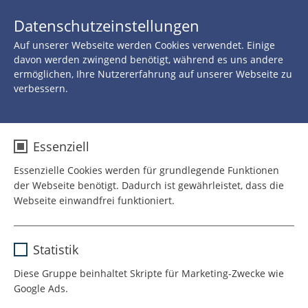
JETZT 
Datenschutzeinstellungen
SPENDEN
Auf unserer Webseite werden Cookies verwendet. Einige
davon werden zwingend benötigt, während es uns andere
ermöglichen, Ihre Nutzererfahrung auf unserer Webseite zu
verbessern.
Zurück
Essenziell
26.JULI 2022
Essenzielle Cookies werden für grundlegende Funktionen
Diese Seite teilen auf:
der Webseite benötigt. Dadurch ist gewährleistet, dass die
Webseite einwandfrei funktioniert.
Gesundheitsministerin
Name
cookie_optin
Statistik
Nonnemacher besucht
Anbieter
TYPO3
Diese Gruppe beinhaltet Skripte für Marketing-Zwecke wie
Visite der ROTE NASEN
Google Ads.
Laufzeit
1 Jahr