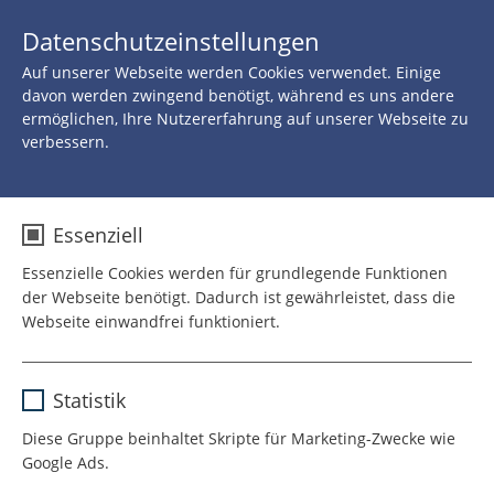
JETZT 
Datenschutzeinstellungen
SPENDEN
Auf unserer Webseite werden Cookies verwendet. Einige
davon werden zwingend benötigt, während es uns andere
ermöglichen, Ihre Nutzererfahrung auf unserer Webseite zu
verbessern.
Essenziell
Essenzielle Cookies werden für grundlegende Funktionen
der Webseite benötigt. Dadurch ist gewährleistet, dass die
Webseite einwandfrei funktioniert.
Name
cookie_optin
Statistik
Anbieter
TYPO3
Diese Gruppe beinhaltet Skripte für Marketing-Zwecke wie
Google Ads.
Laufzeit
1 Jahr