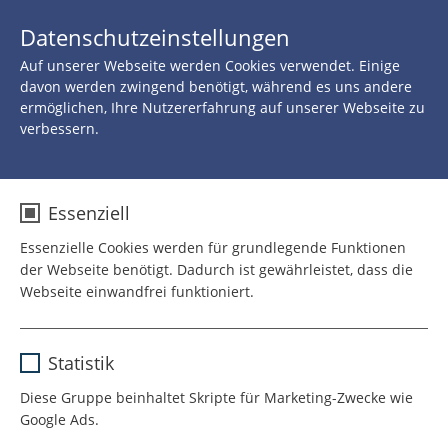
JETZT 
Datenschutzeinstellungen
SPENDEN
Auf unserer Webseite werden Cookies verwendet. Einige
davon werden zwingend benötigt, während es uns andere
ermöglichen, Ihre Nutzererfahrung auf unserer Webseite zu
verbessern.
Essenziell
Essenzielle Cookies werden für grundlegende Funktionen
der Webseite benötigt. Dadurch ist gewährleistet, dass die
Webseite einwandfrei funktioniert.
Name
cookie_optin
Statistik
Anbieter
TYPO3
Diese Gruppe beinhaltet Skripte für Marketing-Zwecke wie
Google Ads.
Laufzeit
1 Jahr