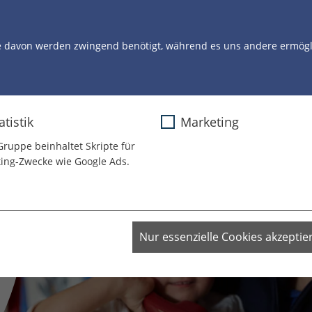
STORYS
UNSERE ARBEIT
UNSERE CLOWNS
U
e davon werden zwingend benötigt, während es uns andere ermögli
atistik
Marketing
Gruppe beinhaltet Skripte für
ing-Zwecke wie Google Ads.
Nur essenzielle Cookies akzeptie