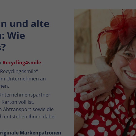
n und alte
: Wie
s?
ei
Recycling4smile
.
„Recycling4smile“-
hrem Unternehmen an
nnen.
 Unternehmenspartner
Karton voll ist.
n Abtransport sowie die
ch entstehen Ihnen dabei
originale Markenpatronen