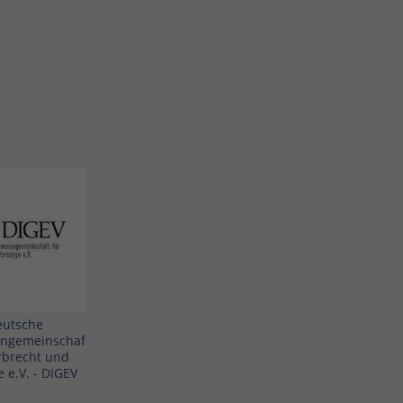
eutsche
engemeinschaf
Erbrecht und
 e.V. - DIGEV