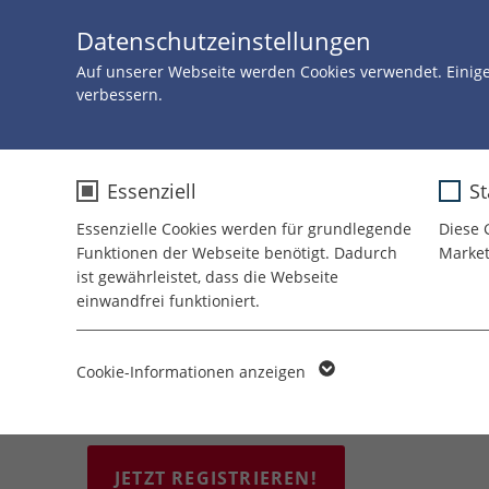
Datenschutzeinstellungen
Auf unserer Webseite werden Cookies verwendet. Einig
verbessern.
Essenziell
St
Alte Handys und
Essenzielle Cookies werden für grundlegende
Diese 
Druckerpatronen
Funktionen der Webseite benötigt. Dadurch
Market
ist gewährleistet, dass die Webseite
spenden
einwandfrei funktioniert.
Name
cookie_optin
Mit ROTE NASEN Recycling4Smile kranken Kinder
Cookie-Informationen anzeigen
Freude schenken.
Anbieter
TYPO3
Laufzeit
1 Jahr
JETZT REGISTRIEREN!