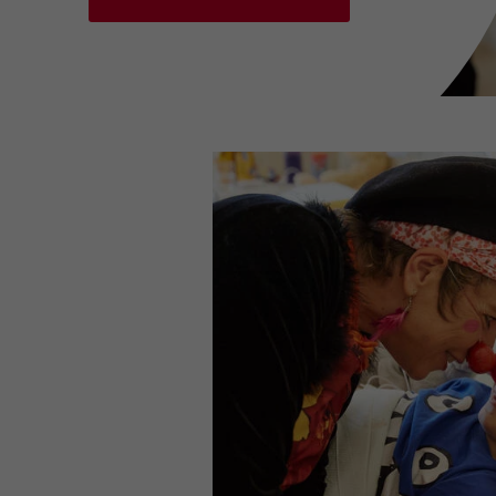
Dieses Cookie wird verwendet,
um Ihre Cookie-Einstellungen
Zweck
für diese Website zu
speichern.
Name
SgCookieOptin.lastPreferences
Anbieter
TYPO3
Laufzeit
1 Jahr
Dieser Wert speichert Ihre
Consent-Einstellungen. Unter
anderem eine zufällig
generierte ID, für die
Zweck
historische Speicherung Ihrer
vorgenommen Einstellungen,
falls der Webseiten-Betreiber
dies eingestellt hat.