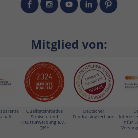
Mitglied von:
ansparente
Qualitätsinitiative
Deutscher
D
schaft
Straßen- und
Fundraisingverband
Interess
Haustürwerbung e.V. -
t für 
QISH
Vorsorge