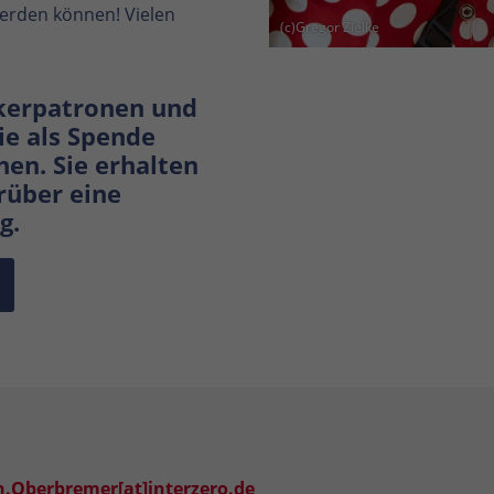
rden können! Vielen
(c)Gregor Zielke
kerpatronen und
e als Spende
hen. Sie erhalten
rüber eine
g.
h.Oberbremer[at]interzero.de