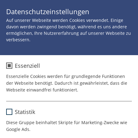
JETZT 
Datenschutzeinstellungen
SPENDEN
Auf unserer Webseite werden Cookies verwendet. Einige
davon werden zwingend benötigt, während es uns andere
ermöglichen, Ihre Nutzererfahrung auf unserer Webseite zu
verbessern.
Essenziell
Essenzielle Cookies werden für grundlegende Funktionen
der Webseite benötigt. Dadurch ist gewährleistet, dass die
Webseite einwandfrei funktioniert.
Name
cookie_optin
Statistik
Anbieter
TYPO3
Diese Gruppe beinhaltet Skripte für Marketing-Zwecke wie
Google Ads.
Laufzeit
1 Jahr