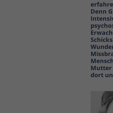
Dieses Cookie wird verwendet,
erfahre
um Ihre Cookie-Einstellungen
Denn G
Zweck
für diese Website zu
Intensi
speichern.
psycho
Erwachs
Name
SgCookieOptin.lastPreferences
Schicks
Anbieter
TYPO3
Wunden
Missbra
Laufzeit
1 Jahr
Mensche
Dieser Wert speichert Ihre
Mutter 
Consent-Einstellungen. Unter
dort u
anderem eine zufällig
generierte ID, für die
Zweck
historische Speicherung Ihrer
vorgenommen Einstellungen,
falls der Webseiten-Betreiber
dies eingestellt hat.