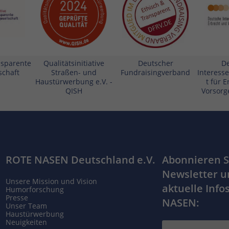
ansparente
Qualitätsinitiative
Deutscher
D
schaft
Straßen- und
Fundraisingverband
Interess
Haustürwerbung e.V. -
t für 
QISH
Vorsorge
ROTE NASEN Deutschland e.V.
Abonnieren S
Newsletter u
Unsere Mission und Vision
aktuelle Info
Humorforschung
Presse
NASEN:
Unser Team
Haustürwerbung
Neuigkeiten