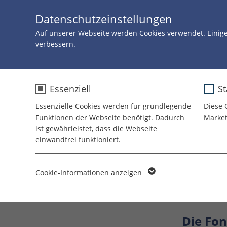
Datenschutzeinstellungen
Auf unserer Webseite werden Cookies verwendet. Einig
verbessern.
Zurück
15.AUGUST 2
Essenziell
St
Essenzielle Cookies werden für grundlegende
Diese 
Eine
Funktionen der Webseite benötigt. Dadurch
Market
ist gewährleistet, dass die Webseite
einwandfrei funktioniert.
Name
cookie_optin
"Unser
Cookie-Informationen anzeigen
Anbieter
TYPO3
fröhli
Laufzeit
1 Jahr
Die Fon