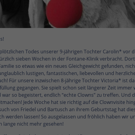
s!
lötzlichen Todes unserer 9-jährigen Tochter Carolin* vor d
ürzlich sieben Wochen in der Fontane-Klinik verbracht. Dor
 Familie so etwas wie ein neues Gleichgewicht gefunden, nicht
nglaublich lustigen, fantastischen, liebevollen und herzlich
uch! Für unsere inzwischen 8-jährige Tochter Victoria* ist da
füllung gegangen. Sie spielt schon seit längerer Zeit immer
 war so begeistert, endlich “echte Clowns” zu treffen. Und 
itmachen! Jede Woche hat sie richtig auf die Clownvisite hing
uch von Friedel und Bartusch an ihrem Geburtstag hat die
ch werden lassen! So ausgelassen und fröhlich haben wir u
n lange nicht mehr gesehen!