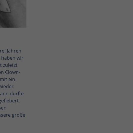
rei Jahren
t haben wir
 zuletzt
en Clown-
mit ein
 wieder
dann durfte
efiebert.
sen
nsere große