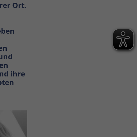
er Ort.
eben
en
 und
ten
nd ihre
bten