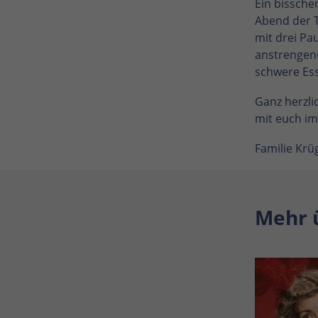
Ein bissche
Abend der T
mit drei Pa
anstrengen
schwere Es
Ganz herzli
mit euch im
Familie Kr
Mehr 