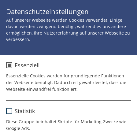
JETZT 
Datenschutzeinstellungen
SPENDEN
Auf unserer Webseite werden Cookies verwendet. Einige
davon werden zwingend benötigt, während es uns andere
DIREKT AUS DER
ermöglichen, Ihre Nutzererfahrung auf unserer Webseite zu
CLOWNVISITE!
verbessern.
Storys
Essenziell
Der Junge, der nicht gucken wollte
Essenzielle Cookies werden für grundlegende Funktionen
der Webseite benötigt. Dadurch ist gewährleistet, dass die
Brischitt und Silver machen Party im Felix Zimmer und
Webseite einwandfrei funktioniert.
dann passiert ein Wunder.
Name
cookie_optin
Statistik
Anbieter
TYPO3
Diese Gruppe beinhaltet Skripte für Marketing-Zwecke wie
Google Ads.
Laufzeit
1 Jahr