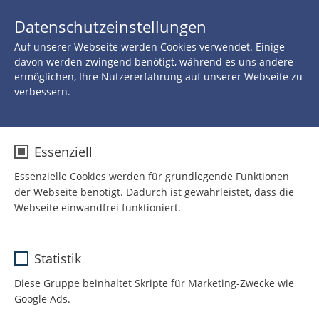
JETZT 
Datenschutzeinstellungen
SPENDEN
Auf unserer Webseite werden Cookies verwendet. Einige
davon werden zwingend benötigt, während es uns andere
ermöglichen, Ihre Nutzererfahrung auf unserer Webseite zu
verbessern.
Essenziell
Essenzielle Cookies werden für grundlegende Funktionen
der Webseite benötigt. Dadurch ist gewährleistet, dass die
Webseite einwandfrei funktioniert.
Name
cookie_optin
Statistik
Anbieter
TYPO3
Diese Gruppe beinhaltet Skripte für Marketing-Zwecke wie
Google Ads.
Laufzeit
1 Jahr