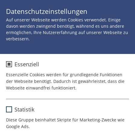
JETZT 
Datenschutzeinstellungen
SPENDEN
Auf unserer Webseite werden Cookies verwendet. Einige
Zurück zu allen Neuigkeiten
davon werden zwingend benötigt, während es uns andere
ermöglichen, Ihre Nutzererfahrung auf unserer Webseite zu
verbessern.
21.SEPTEMBER 2020
Was machen die Schuhe
Essenziell
im Gefrierschrank? Fünf
Essenzielle Cookies werden für grundlegende Funktionen
der Webseite benötigt. Dadurch ist gewährleistet, dass die
Clowntipps zum
Webseite einwandfrei funktioniert.
leichteren Umgang mit
Name
cookie_optin
Demenz
Statistik
Anbieter
TYPO3
Diese Gruppe beinhaltet Skripte für Marketing-Zwecke wie
Google Ads.
Laufzeit
1 Jahr