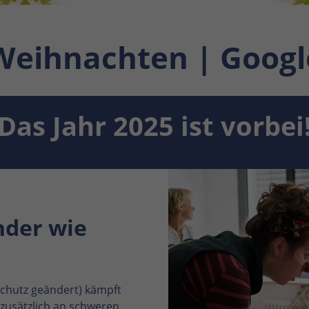
Weihnachten | Google
Das Jahr 2025 ist vorbei
n
nder wie
Schutz geändert) kämpft
 zusätzlich an schweren