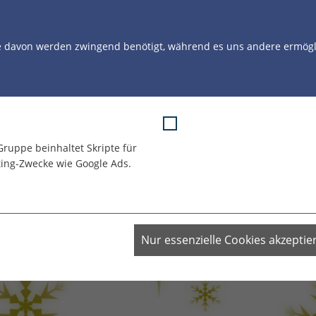
STORYS
UNSERE ARBEIT
UNSERE CLOWNS
U
e davon werden zwingend benötigt, während es uns andere ermögli
atistik
Marketing
Gruppe beinhaltet Skripte für
ing-Zwecke wie Google Ads.
Nur essenzielle Cookies akzeptie