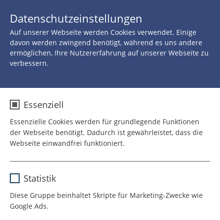
JETZT 
Datenschutzeinstellungen
SPENDEN
Auf unserer Webseite werden Cookies verwendet. Einige
davon werden zwingend benötigt, während es uns andere
ermöglichen, Ihre Nutzererfahrung auf unserer Webseite zu
verbessern.
Essenziell
Essenzielle Cookies werden für grundlegende Funktionen
der Webseite benötigt. Dadurch ist gewährleistet, dass die
Webseite einwandfrei funktioniert.
Name
cookie_optin
Statistik
Anbieter
TYPO3
Diese Gruppe beinhaltet Skripte für Marketing-Zwecke wie
Google Ads.
Laufzeit
1 Jahr