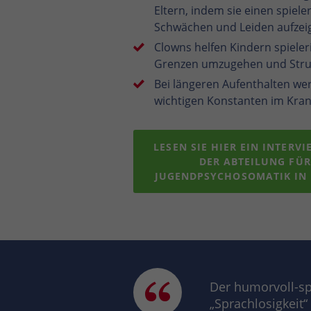
Eltern, indem sie einen spiel
Schwächen und Leiden aufzei
Clowns helfen Kindern spieler
Grenzen umzugehen und Struk
Bei längeren Aufenthalten we
wichtigen Konstanten im Kran
LESEN SIE HIER EIN INTERV
DER ABTEILUNG FÜR
JUGENDPSYCHOSOMATIK IN 
Der humorvoll-sp
„Sprachlosigkeit“