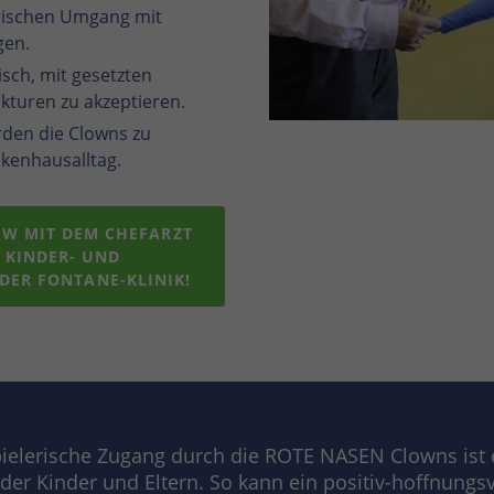
erischen Umgang mit
gen.
isch, mit gesetzten
turen zu akzeptieren.
rden die Clowns zu
kenhausalltag.
IEW MIT DEM CHEFARZT
 KINDER- UND
DER FONTANE-KLINIK!
ielerische Zugang durch die ROTE NASEN Clowns ist e
 der Kinder und Eltern. So kann ein positiv-hoffnungsv