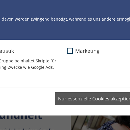
STORYS
UNSERE ARBEIT
UNSERE CLOWNS
U
e davon werden zwingend benötigt, während es uns andere ermögli
atistik
Marketing
Gruppe beinhaltet Skripte für
ing-Zwecke wie Google Ads.
für die
Nur essenzielle Cookies akzeptie
sundheit