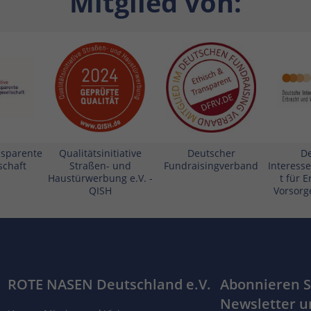
Mitglied von:
ansparente
Qualitätsinitiative
Deutscher
D
schaft
Straßen- und
Fundraisingverband
Interess
Haustürwerbung e.V. -
t für 
QISH
Vorsorge
ROTE NASEN Deutschland e.V.
Abonnieren S
Newsletter u