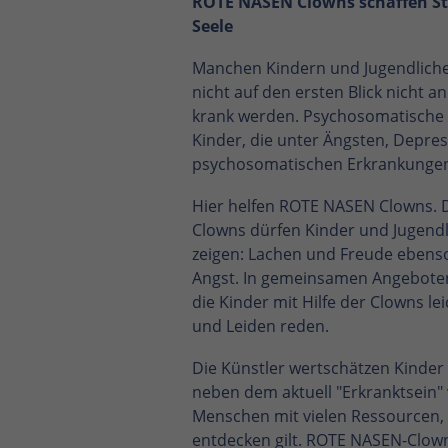
ROTE NASEN Clowns schaffen Str
Dieses Cookie wird verwendet,
Seele
um Ihre Cookie-Einstellungen
Zweck
für diese Website zu
Manchen Kindern und Jugendliche
speichern.
nicht auf den ersten Blick nicht a
krank werden. Psychosomatische 
Name
SgCookieOptin.lastPreferences
Kinder, die unter Ängsten, Depre
psychosomatischen Erkrankungen
Anbieter
TYPO3
Hier helfen ROTE NASEN Clowns. 
Laufzeit
1 Jahr
Clowns dürfen Kinder und Jugendl
zeigen: Lachen und Freude ebenso
Dieser Wert speichert Ihre
Angst. In gemeinsamen Angeboten
Consent-Einstellungen. Unter
die Kinder mit Hilfe der Clowns l
anderem eine zufällig
und Leiden reden.
generierte ID, für die
Zweck
historische Speicherung Ihrer
Die Künstler wertschätzen Kinder 
vorgenommen Einstellungen,
neben dem aktuell "Erkranktsein" v
falls der Webseiten-Betreiber
dies eingestellt hat.
Menschen mit vielen Ressourcen, d
entdecken gilt. ROTE NASEN-Clo