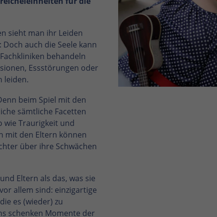
eicheleinheiten für die
n sieht man ihr Leiden
n: Doch auch die Seele kann
Fachkliniken behandeln
ssionen, Essstörungen oder
 leiden.
Denn beim Spiel mit den
iche sämtliche Facetten
 wie Traurigkeit und
 mit den Eltern können
eichter über ihre Schwächen
und Eltern als das, was sie
or allem sind: einzigartige
ie es (wieder) zu
wns schenken Momente der