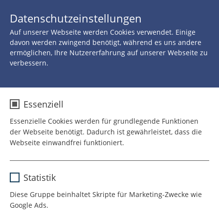
JETZT 
Datenschutzeinstellungen
SPENDEN
Auf unserer Webseite werden Cookies verwendet. Einige
davon werden zwingend benötigt, während es uns andere
ermöglichen, Ihre Nutzererfahrung auf unserer Webseite zu
verbessern.
Essenziell
Essenzielle Cookies werden für grundlegende Funktionen
der Webseite benötigt. Dadurch ist gewährleistet, dass die
Webseite einwandfrei funktioniert.
Name
cookie_optin
Statistik
Anbieter
TYPO3
Diese Gruppe beinhaltet Skripte für Marketing-Zwecke wie
Google Ads.
Laufzeit
1 Jahr