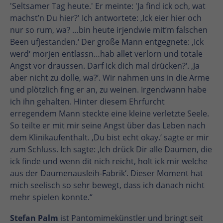
'Seltsamer Tag heute.' Er meinte: 'Ja find ick och, wat
machst’n Du hier?' Ich antwortete: ‚Ick eier hier och
nur so rum, wa? …bin heute irjendwie mit’m falschen
Been ufjestanden.‘ Der große Mann entgegnete: ‚Ick
werd‘ morjen entlassn…hab allet verlorn und totale
Angst vor draussen. Darf ick dich mal drücken?‘. ‚Ja
aber nicht zu dolle, wa?‘. Wir nahmen uns in die Arme
und plötzlich fing er an, zu weinen. Irgendwann habe
ich ihn gehalten. Hinter diesem Ehrfurcht
erregendem Mann steckte eine kleine verletzte Seele.
So teilte er mit mir seine Angst über das Leben nach
dem Klinikaufenthalt. ‚Du bist echt okay.‘ sagte er mir
zum Schluss. Ich sagte: ‚Ich drück Dir alle Daumen, die
ick finde und wenn dit nich reicht, holt ick mir welche
aus der Daumenausleih-Fabrik‘. Dieser Moment hat
mich seelisch so sehr bewegt, dass ich danach nicht
mehr spielen konnte.“
Stefan Palm
ist Pantomimekünstler und bringt seit