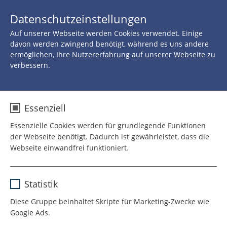
JETZT 
Datenschutzeinstellungen
SPENDEN
Auf unserer Webseite werden Cookies verwendet. Einige
Zurück zu allen Neuigkeiten
davon werden zwingend benötigt, während es uns andere
ermöglichen, Ihre Nutzererfahrung auf unserer Webseite zu
verbessern.
15.NOVEMBER 2021
Seit 15 Jahren ROTE
Essenziell
NASEN Clown
Essenzielle Cookies werden für grundlegende Funktionen
der Webseite benötigt. Dadurch ist gewährleistet, dass die
Webseite einwandfrei funktioniert.
Name
cookie_optin
Statistik
Anbieter
TYPO3
Diese Gruppe beinhaltet Skripte für Marketing-Zwecke wie
Google Ads.
Laufzeit
1 Jahr