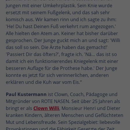
Jungen mit einer Umkehrplastik. Sein Knie wurde
ersetzt mit seinem Fußgelenk, und das sah sehr
komisch aus. Wir kamen rinn und ich sagte zu ihm:
'He! Du hast Deinen Fuß verkehrt rum angezogen.'
Alle hielten den Atem an. Keiner hat bisher darüber
gesprochen. Der Junge guckt mich an und sagt: 'Willi
das soll so sein. Die Ärzte haben das gemacht!'
'Passiert Dir das öfters?', fragte ich. 'Nä… das ist so
damit ich ein funktionierendes Kniegelenk mit einer
besseren Auflage für die Prothese habe.' Der Junge
konnte es jetzt für sich verinnerlichen, anderen
erklären und die Kuh war vom Eis.“
Paul Kustermann
ist Clown, Coach, Pädagoge und
Mitgründer von ROTE NASEN. Seit über 25 Jahren als
bringt er als
Clown Willi
, Monsieur Henri und Dieter
kranken Kindern, älteren Menschen und Geflüchteten
Mut und Lebensfreude. Sein Spezialgebiet: liebevolle
Provokationen und die Fähigkeit Gesetzte der Zeit