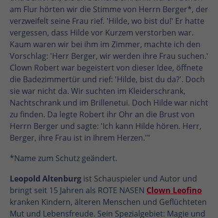
am Flur hörten wir die Stimme von Herrn Berger*, der
verzweifelt seine Frau rief. 'Hilde, wo bist du!' Er hatte
vergessen, dass Hilde vor Kurzem verstorben war.
Kaum waren wir bei ihm im Zimmer, machte ich den
Vorschlag: 'Herr Berger, wir werden ihre Frau suchen.'
Clown Robert war begeistert von dieser Idee, öffnete
die Badezimmertür und rief: 'Hilde, bist du da?'. Doch
sie war nicht da. Wir suchten im Kleiderschrank,
Nachtschrank und im Brillenetui. Doch Hilde war nicht
zu finden. Da legte Robert ihr Ohr an die Brust von
Herrn Berger und sagte: 'Ich kann Hilde hören. Herr,
Berger, ihre Frau ist in Ihrem Herzen.'"
*Name zum Schutz geändert.
Leopold Altenburg
ist Schauspieler und Autor und
bringt seit 15 Jahren als ROTE NASEN
Clown Leofino
kranken Kindern, älteren Menschen und Geflüchteten
Mut und Lebensfreude. Sein Spezialgebiet: Magie und