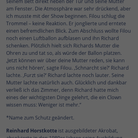
seinem Bett direkt neben der Tür und seine Mutter
am Fenster. Die Atmosphäre war sehr drückend, aber
ich musste mit der Show beginnen. Filou schlug die
Trommel – keine Reaktion. Er jonglierte und erntete
einen befremdlichen Blick. Zum Abschluss wollte Filou
noch einen Luftballon aufblasen und ihn Richard
schenken. Plötzlich hielt sich Richards Mutter die
Ohren zu und tat so, als würde der Ballon platzen.
‚Jetzt können wir über deine Mutter reden, sie kann
uns nicht hören‘, sagte Filou. ‚Schnarcht sie?‘ Richard
lachte. ‚Furzt sie?‘ Richard lachte noch lauter. Seine
Mutter lachte natürlich auch. Glücklich und dankbar
verließ ich das Zimmer, denn Richard hatte mich
eines der wichtigsten Dinge gelehrt, die ein Clown
wissen muss: Weniger ist mehr.“
*Name zum Schutz geändert.
Reinhard Horstkotte
ist ausgebildeter Akrobat,
absolvierte in den 1980er Jahren seine Ausbildung