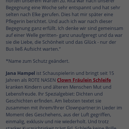
hörten unserem Warten zu. Rita war nach unserer
Begegnung eine Woche sehr entspannt und hat sehr
selten nach Elke gerufen. Dies hat mir später eine
Pflegerin berichtet. Und auch ich war nach dieser
Begegnung ganz erfüllt. Ich denke wir sind gemeinsam
auf einer Welle geritten- ganz unaufgeregt und da war
sie die Liebe, die Schönheit und das Glück - nur der
Bus ließ Aufsicht warten.“
*Name zum Schutz geändert.
Jana Hampel
ist Schauspielerin und bringt seit 15
Jahren als ROTE NASEN
Clown Fräulein Schleife
kranken Kindern und älteren Menschen Mut und
Lebensfreude. Ihr Spezialgebiet: Dichten und
Geschichten erfinden. Am liebsten textet sie
zusammen mit ihrem/Ihrer Clownpartner:in Lieder im
Moment des Geschehens, aus der Luft gegriffen,
einmalig, exklusiv und nie wiederholt. Und trotz
starker Kurzsichtigkeit trägt Frl. Schleife keine Brille,