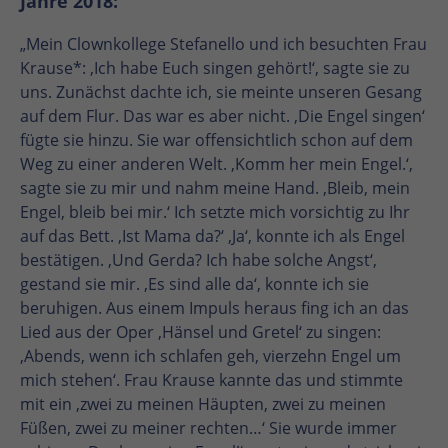
Jahre 2018:
„Mein Clownkollege Stefanello und ich besuchten Frau
Krause*: ‚Ich habe Euch singen gehört!‘, sagte sie zu
uns. Zunächst dachte ich, sie meinte unseren Gesang
auf dem Flur. Das war es aber nicht. ‚Die Engel singen‘
fügte sie hinzu. Sie war offensichtlich schon auf dem
Weg zu einer anderen Welt. ‚Komm her mein Engel.‘,
sagte sie zu mir und nahm meine Hand. ‚Bleib, mein
Engel, bleib bei mir.‘ Ich setzte mich vorsichtig zu Ihr
auf das Bett. ‚Ist Mama da?‘ ‚Ja‘, konnte ich als Engel
bestätigen. ‚Und Gerda? Ich habe solche Angst‘,
gestand sie mir. ‚Es sind alle da‘, konnte ich sie
beruhigen. Aus einem Impuls heraus fing ich an das
Lied aus der Oper ‚Hänsel und Gretel‘ zu singen:
‚Abends, wenn ich schlafen geh, vierzehn Engel um
mich stehen‘. Frau Krause kannte das und stimmte
mit ein ‚zwei zu meinen Häupten, zwei zu meinen
Füßen, zwei zu meiner rechten…‘ Sie wurde immer