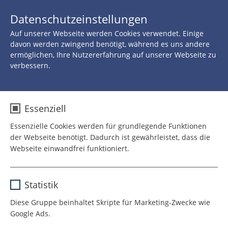
JETZT 
Datenschutzeinstellungen
SPENDEN
Auf unserer Webseite werden Cookies verwendet. Einige
Zurück
davon werden zwingend benötigt, während es uns andere
ermöglichen, Ihre Nutzererfahrung auf unserer Webseite zu
verbessern.
06.FEBRUAR 2018
Unterwegs mit Ärzte
Essenziell
ohne Grenzen
Essenzielle Cookies werden für grundlegende Funktionen
der Webseite benötigt. Dadurch ist gewährleistet, dass die
Webseite einwandfrei funktioniert.
Einsatz in Sierra Leone
Name
cookie_optin
Statistik
Sierra Leone in Westafrika ist weit
Anbieter
TYPO3
Diese Gruppe beinhaltet Skripte für Marketing-Zwecke wie
weg. Rund zehn Stunden dauert der
Google Ads.
Laufzeit
1 Jahr
Flug von Deutschland aus in die