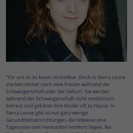
“Für uns ist es kaum vorstellbar. Doch in Sierra Leone
sterben immer noch viele Frauen während der
Schwangerschaft oder der Geburt. Sie werden
während der Schwangerschaft nicht medizinisch
betreut und gebären ihre Kinder oft zu Hause. In
Sierra Leone gibt es nur ganz wenige
Gesundheitseinrichtungen, die teilweise eine
Tagesreise vom Heimatdorf entfernt liegen. Bei