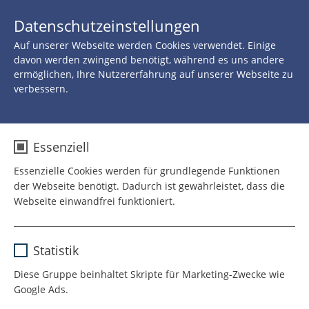
JETZT 
Datenschutzeinstellungen
SPENDEN
Auf unserer Webseite werden Cookies verwendet. Einige
Zurück zu allen Neuigkeiten
davon werden zwingend benötigt, während es uns andere
ermöglichen, Ihre Nutzererfahrung auf unserer Webseite zu
verbessern.
25.JANUAR 2021
Aktuelle Studie belegt:
Essenziell
Klinikclowns fördern die
Essenzielle Cookies werden für grundlegende Funktionen
der Webseite benötigt. Dadurch ist gewährleistet, dass die
Gesundheit von Kindern
Webseite einwandfrei funktioniert.
im Krankenhaus
Name
cookie_optin
Statistik
Anbieter
TYPO3
Diese Gruppe beinhaltet Skripte für Marketing-Zwecke wie
Lachen ist die beste Medizin!
Google Ads.
Laufzeit
1 Jahr