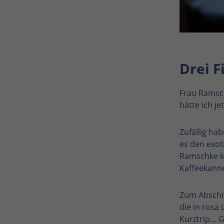
Drei F
Frau Ramsch
hätte ich je
Zufällig ha
es den exot
Ramschke kö
Kaffeekann
Zum Abschie
die in rosa
Kurztrip… G