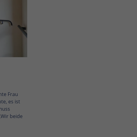
nte Frau
e, es ist
 muss
„Wir beide