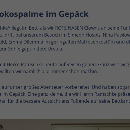
Kokospalme im Gepäck
ke* liegt im Bett, als wir ROTE NASEN Clowns an seine Tür 
zu dritt bei unserem Besuch im Simeon Hospiz: Nina Pawlo
Kleid, Emma Dilemma im geringelten Matrosenkostüm und d
s zur Sohle gepunktete Ursula.
mit Herrn Ramschke heute auf Reisen gehen. Ganz weit weg
wollten wir nämlich alle immer schon mal hin.
t auf unser großes Abenteuer vorbereitet. Und haben sogar
im Gepäck. Eine ganz kleine, die wir Herrn Ramschke präs
al für die bessere Aussicht ans Fußende auf seine Bettkante