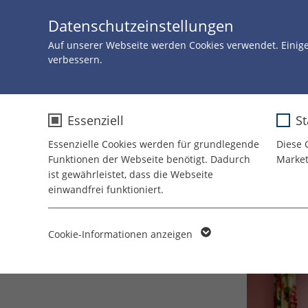
Datenschutzeinstellungen
Auf unserer Webseite werden Cookies verwendet. Einig
verbessern.
Zurück
20.FEBRUAR 
Essenziell
St
Essenzielle Cookies werden für grundlegende
Diese 
Für
Funktionen der Webseite benötigt. Dadurch
Market
ist gewährleistet, dass die Webseite
einwandfrei funktioniert.
Haw
Name
cookie_optin
Cookie-Informationen anzeigen
Anbieter
TYPO3
Laufzeit
1 Jahr