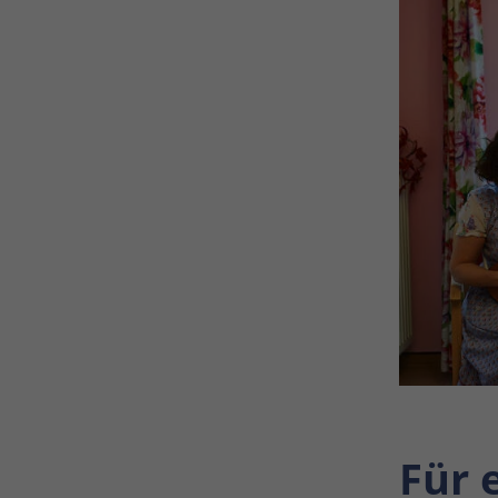
Dieses Cookie wird verwendet,
um Ihre Cookie-Einstellungen
Zweck
für diese Website zu
speichern.
Name
SgCookieOptin.lastPreferences
Anbieter
TYPO3
Laufzeit
1 Jahr
Dieser Wert speichert Ihre
Consent-Einstellungen. Unter
anderem eine zufällig
generierte ID, für die
Zweck
historische Speicherung Ihrer
vorgenommen Einstellungen,
falls der Webseiten-Betreiber
dies eingestellt hat.
Für 