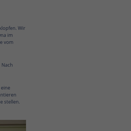
klopfen. Wir
wna im
ie vom
. Nach
 eine
entieren
 stellen.
Enlarge photo
Enlarge photo