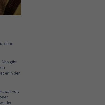
nd, dann
 Also gibt
Herr
st er in der
Hawaii vor,
höner
 wieder