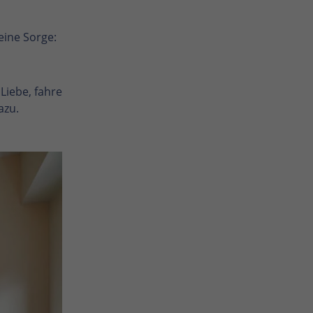
eine Sorge:
Liebe, fahre
azu.
Enlarge photo
Enlarge photo