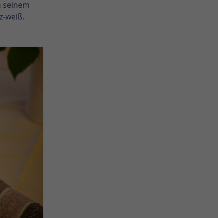
n seinem
z-weiß.
Enlarge photo
Enlarge photo