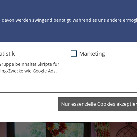
STORYS
UNSERE ARBEIT
UNSERE CLOWNS
U
e davon werden zwingend benötigt, während es uns andere ermögli
2023
atistik
Marketing
Gruppe beinhaltet Skripte für
 einen Cocktail nach
ing-Zwecke wie Google Ads.
aii
Nur essenzielle Cookies akzeptie